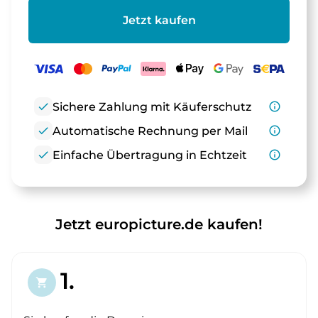
Jetzt kaufen
check
Sichere Zahlung mit Käuferschutz
info_outline
check
Automatische Rechnung per Mail
info_outline
check
Einfache Übertragung in Echtzeit
info_outline
Jetzt europicture.de kaufen!
1.
shopping_cart