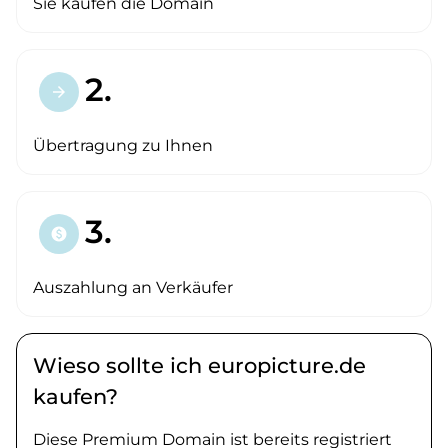
Sie kaufen die Domain
2.
arrow_forward
Übertragung zu Ihnen
3.
paid
Auszahlung an Verkäufer
Wieso sollte ich europicture.de
kaufen?
Diese Premium Domain ist bereits registriert